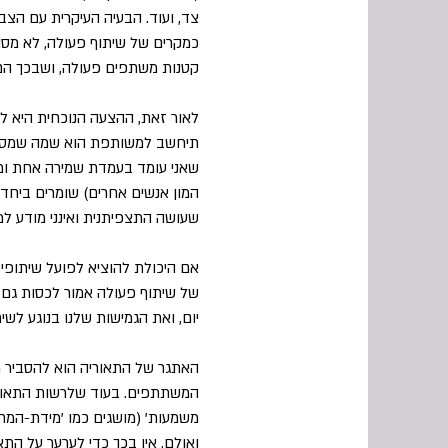
צד, ועוד. הבעיה העיקרית עם הצב
כמקרים של שיתוף פעולה, לא מסוו
קטנות משתפים פעולה, ושבכך הם 
לאור זאת, ההצעה הנוכחית היא ל
תיחשב למשותפת הוא שמה שמסבי
שאני עומד בעמדת שמירה אחת ומ
המון אנשים אחרים) שומרים ביחד 
שעושה התצפיתנית ואינני מודע למ
אם היכולת להוציא לפועל שיתופי
של שיתוף פעולה אמור לכסות גם או
יום, ואת הגמישות שלנו בנוגע לש
האתגר של התאוריה הוא להסביר מה
המשתתפים. בעוד שלרשות התאוריות
משמעות' (מושגים כמו 'מידת-המחו
ואולם, אין בכך כדי לערער על הת