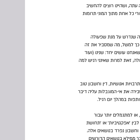
עתה, ושהיינו רוצים להחשיב
רי כל אחת מתוך המוני תרומות
מה שנדרש על מנת שפעולה
ך למשל, מה שמסביר את זה
נו עושים יחד: שנינו (ועוד
ה, זאת למרות שאינני רגיש למה
יות אנושיות, דין וחשבון טוב
בירה את אי-המוגבלות עליה דיבר
תפות במהלך יום רגיל.
או למתגמלים יותר עבור
בין 'אפקטיביות' או 'תחושת
 וחשבון נפרד בנושאים אלה.
בר ממילא בנושאים הדורשים