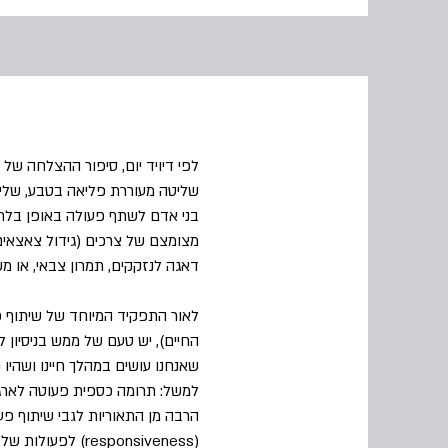
לפי דיויד יום, סיפור ההצלחה של 
שליטה מעוררת פליאה בטבע, שליט
בני אדם לשתף פעולה באופן בלתי
מצומצם של צרכים (גידול צאצאים
דאגה לנזקקים, תמרון צבאי, או 
לאור התפקיד המיוחד של שיתוף פ
החיים), יש טעם של ממש בניסיון ל
שאנחנו עושים במהלך חיינו ושהי
למשל: תרומה כספית פעוטה לארגו
הרבה מן התאוריות לגבי שיתוף פע
(esponsiveness