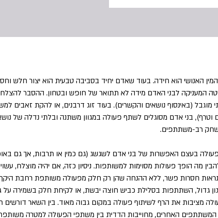
המין האנושי הוא חידה. בעוד שאדם יחיד בסביבה טבעית הוא יצור חלש וחסר
ה המעניקה לבני האדם מידה לא תתואר של חופש ובטחון. ההסבר להצלחה 
 מוגבל (באינסוף נושאים והקשרים). בעוד זוג דרבנים, או להקת זאבים למ
 וטרף), בני אדם מסוגלים לשתף פעולה במגוון משתנה ובלתי נדלה של נו
משחק רב-משתתפים.
עולה בעצם האפשרות של בני אדם לשגשג (גם כמין או תרבות, אך גם באופן
הבין מה הופך פעולות מסוימות למשותפות. ניסיון כזה, אם יהיה מוצלח, עשו
ו נראות חסרות פשר, ללא ההנחה שהן רק חלק מפעולה משותפת רחבת היקף,
ן גדול, השתתפות בסלילת כביש חוצה יבשת, או לקיחת חלק בשמירה על גב
ולה מציבות את הרף לשיתוף פעולה במקום גבוה מאוד. בין השאר דורשים ת
r) לפעולות של המשתתפים האחרים, מחוייבות הדדית בין משתפי הפעולה למטרה משו