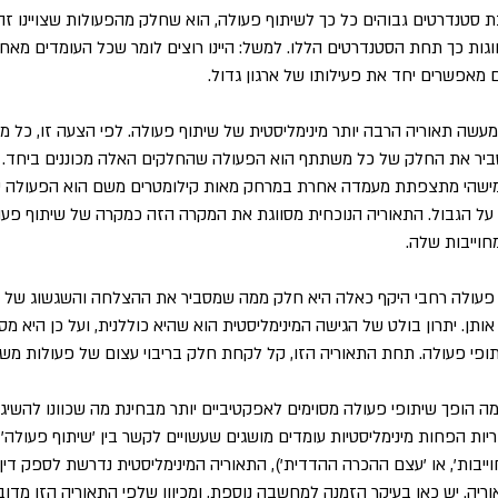
ת סטנדרטים גבוהים כל כך לשיתוף פעולה, הוא שחלק מהפעולות שצויינו זה 
גות כך תחת הסטנדרטים הללו. למשל: היינו רוצים לומר שכל העומדים מאחו
מאפשרים יחד את פעילותו של ארגון גדול.
מעשה תאוריה הרבה יותר מינימליסטית של שיתוף פעולה. לפי הצעה זו, כל 
ר את החלק של כל משתתף הוא הפעולה שהחלקים האלה מכוננים ביחד. כ
ישהי מתצפתת מעמדה אחרת במרחק מאות קילומטרים משם הוא הפעולה שאנח
על הגבול. התאוריה הנוכחית מסווגת את המקרה הזה כמקרה של שיתוף פעול
חוייבות שלה.
 פעולה רחבי היקף כאלה היא חלק ממה שמסביר את ההצלחה והשגשוג של תרבו
תן. יתרון בולט של הגישה המינימליסטית הוא שהיא כוללנית, ועל כן היא מס
יתופי פעולה. תחת התאוריה הזו, קל לקחת חלק בריבוי עצום של פעולות משו
 הופך שיתופי פעולה מסוימים לאפקטיביים יותר מבחינת מה שכוונו להשיג, 
 הפחות מינימליסטיות עומדים מושגים שעשויים לקשר בין 'שיתוף פעולה' ל
ייבות', או 'עצם ההכרה ההדדית'), התאוריה המינימליסטית נדרשת לספק דין
אוריה. יש כאן בעיקר הזמנה למחשבה נוספת, ומכיוון שלפי התאוריה הזו מדו